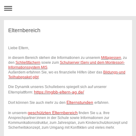
Elternbereich
Liebe Eltern,
in diesem Bereich stehen die Informationen zu unserem
Mittagessen
, zu
den
Schließfächern
sowie zum
Schulserver IServ und dem Montessori-
Informationssystem MIS
.
Außerdem erfahren Sie, wo es finanzielle Hilfen über das
Bildungs-und
Teilhabepaket gibt
.
Die Dynamik unseres Schullebens spiegelt sich auf unserer
https://mgbb-eltern-ag.de/
Elternplattform:
Elternstunden
Dort können Sie auch mehr zu den
erfahren.
geschützten Elternbereich
In unserem
finden Sie u.a. Ihre
Ansprechpartner:innen in der Schule sowie Informationen zur
Kommunikationsstruktur, zum Jahresplan, zum Kinderschutzkonzept und
Sicherheitskonzept, zum Umgang mit Konflikten und vieles mehr.