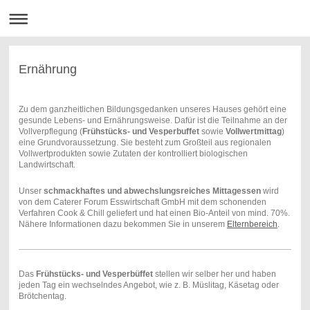
Ernährung
Zu dem ganzheitlichen Bildungsgedanken unseres Hauses gehört eine
gesunde Lebens- und Ernährungsweise. Dafür ist die Teilnahme an der
Vollverpflegung (
Frühstücks- und Vesperbuffet
sowie
Vollwertmittag
)
eine Grundvoraussetzung. Sie besteht zum Großteil aus regionalen
Vollwertprodukten sowie Zutaten der kontrolliert biologischen
Landwirtschaft.
Unser
schmackhaftes und abwechslungsreiches Mittagessen
wird
von dem Caterer Forum Esswirtschaft GmbH mit dem
schonenden
Verfahren Cook & Chill
geliefert und hat einen Bio-Anteil von mind. 70%.
Nähere Informationen dazu bekommen Sie in unserem
Elternbereich
.
Das
Frühstücks- und Vesperbüffet
stellen wir selber her und haben
jeden Tag ein wechselndes Angebot, wie z. B. Müslitag, Käsetag oder
Brötchentag.